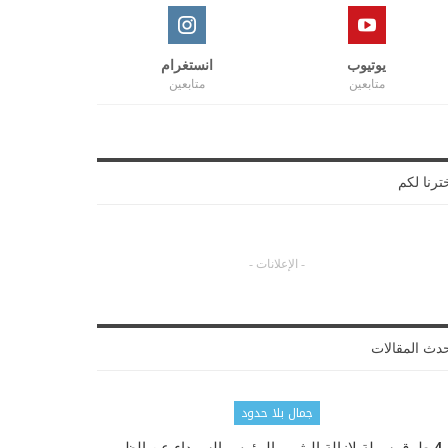
يوتيوب
انستغرام
متابعين
متابعين
ترنا لكم
- الإعلانات -
دث المقالات
جمال بلا حدود