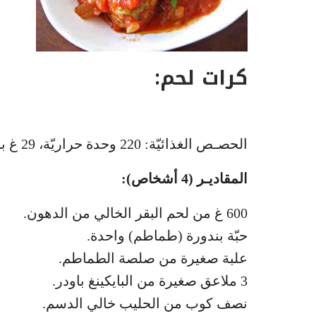
كرات لحم:
الحصـص الغذائيّة: 220 وحدة حراريّة، 29 غ بروتينات، 8 غ دهنيات، 9 غ سكّريات.
المقاديـر (4 أشخاص):
600 غ من لحم البقر الخالي من الدهون.
حبّة بندورة (طماطم) واحدة.
علبة صغيرة من صلصة الطماطم.
3 ملاعق صغيرة من البايكينغ باودر.
نصف كوب من الحليب خالي الدسم.