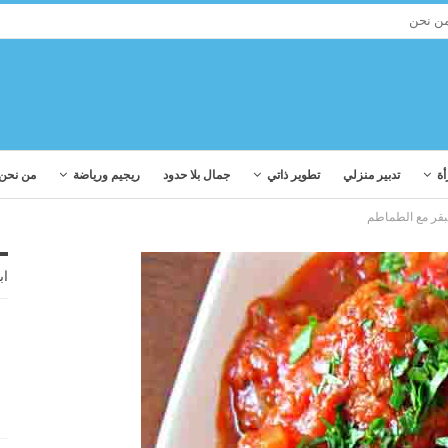
ن نحن
أة
تدبير منزلي
تطوير ذاتي
جمال بلا حدود
ريجيم ورياضة
من نحن
بقر مع الطماطم
اب