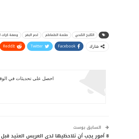
الطّبخ الصّحي
صلصة الطماطم
لحم البقر
وصفة كرات ا
ReddIt
Twitter
Facebook
شارك
احصل على تحديثات في الوقت
السابق بوست
8 أمور يجب أن تلاحظيها لدى العريس العتيد قبل