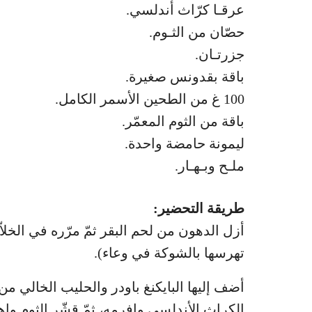
عرقـا كرّاث أندلسي.
حصّان من الثـوم.
جزرتـان.
باقة بقدونس صغيرة.
100 غ من الطحين الأسمر الكامل.
باقة من الثوم المعمّر.
ليمونة حامضة واحدة.
ملـح وبـهـار.
طريقة التحضير:
أزل الدهون من لحم البقر ثمّ مرّره في الخ
تهرسها بالشوكة في وعاء).
أضف إليها البايكنغ باودر والحليب الخالي من 
الكراث الأندلسي وافرمه، ثمّ قشّر الثوم وا