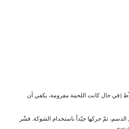
لاّط (في حال كانت اللحمة مفرومة، يكفي أن
الدسم، ثمّ حركها جيّداً باستخدام الشوكة. قشّر
هرسه.