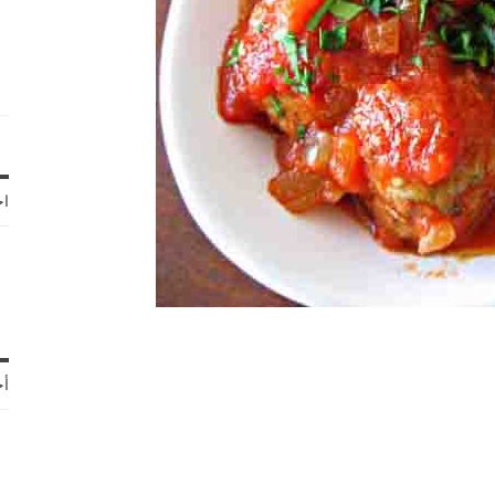
اخ
أح