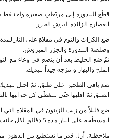
قطّع البندورة إلى مربّعاتٍ صغيرة واحتـفظ بل
العصارة الزائدة. ابرش الجزر.
وصلصة البندورة والجزر المبروش.
الملح والبهار وامزجه جيداً بـيديك.
ضع باقي الطحين على طبق، ثمْ اجبل بـيديك
الطبق ثمّ اقلبها حتّى تـتغطّى كل جوانبها بال
ضع قليلاً من زيت الزيتون في المقلاة التي 
المسطّحة على النار مدة 5 دقائق لكل جانب. قدّمها في طبق مع شرائح اللّيمون الحامض.
ملاحظـة: أزل قدر ما تستطيع من الدهون من