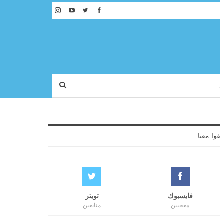
قوا معنا
فايسبوك
تويتر
معجبين
متابعين