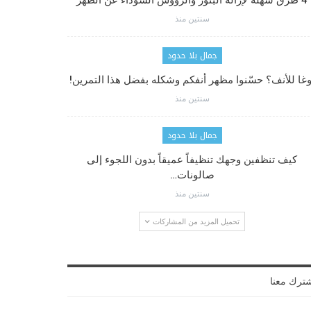
4 طرق سهلة لإزالة البثور والرؤوس السوداء عن الظهر
سنتين منذ
جمال بلا حدود
وغا للأنف؟ حسّنوا مظهر أنفكم وشكله بفضل هذا التمرين!
سنتين منذ
جمال بلا حدود
كيف تنظفين وجهك تنظيفاً عميقاً بدون اللجوء إلى
صالونات…
سنتين منذ
تحميل المزيد من المشاركات
ترك معنا