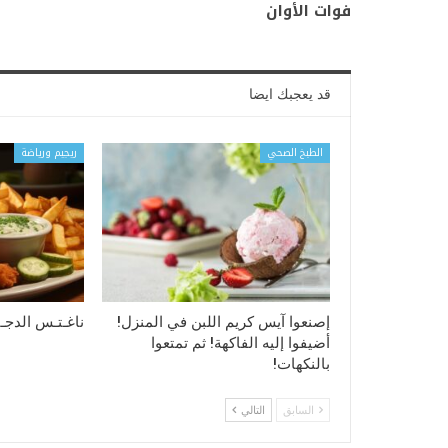
فوات الأوان
قد يعجبك ايضا
الطبخ الصحي
ريجيم ورياضة
إصنعوا آيس كريم اللبن في المنزل!
ناغـتـس الدجـ
أضيفوا إليه الفاكهة! ثم تمتعوا
بالنكهات!
السابق
التالي