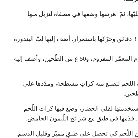
بّها، ثمّ اهرسها وضعها في مصفاة لتزيل منها
ضع الكراث والثوم في مقلاةٍ على النار لمدة 3 دقائق وحرّكها باستمرار. أضف إليها لبّ البندورة
ثمّ ضع الخليط بعد أن ينضج في وعاء مع الثوم المعمّر المفروم، و50 غ من الطّحين، وأضف إليه
 اللحم لتصنع منه كراتٍ مسطحة، ومدّدها على
طحين.
استخدمتها لقلي الخضار، وضع فيها كرات اللّحم
 اللّحم كي تحصل على طبقٍ مميّز وقليل الدسم.