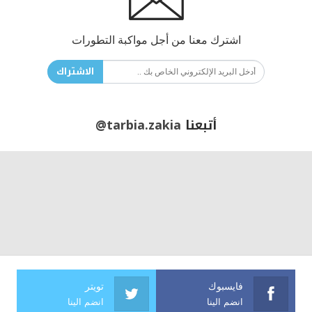
اشترك معنا من أجل مواكبة التطورات
الاشتراك
أتبعنا
@tarbia.zakia
فايسبوك
تويتر
انضم الينا
انضم الينا