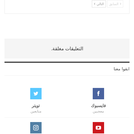
السابق
التالي
التعليقات مغلقة.
ابقوا معنا
فايسبوك
تويتر
معجبين
متابعين