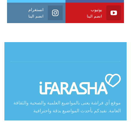
يوتيوب
انستغرام
انضم الينا
انضم الينا
حول آي فراشة
موقع آي فراشة يعنى بالمواضيع العلمية والصحية والثقافة
العامة. نفيدكم بأحدث المواضيع بدقة واحترافية