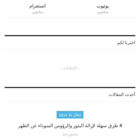
يوتيوب
انستغرام
متابعين
متابعين
اخترنا لكم
- الإعلانات -
أحدث المقالات
جمال بلا حدود
4 طرق سهلة لإزالة البثور والرؤوس السوداء عن الظهر
سنتين منذ