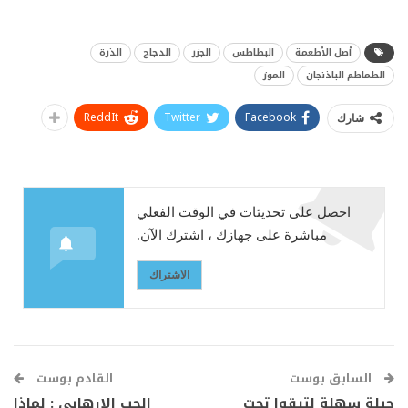
أصل الأطعمة
البطاطس
الجزر
الدجاج
الذرة
الطماطم الباذنجان
الموز
ReddIt
Twitter
Facebook
شارك
احصل على تحديثات في الوقت الفعلي
مباشرة على جهازك ، اشترك الآن.
الاشتراك
السابق بوست
القادم بوست
حيلة سهلة لتبقوا تحت
الحب الإرهابي : لماذا