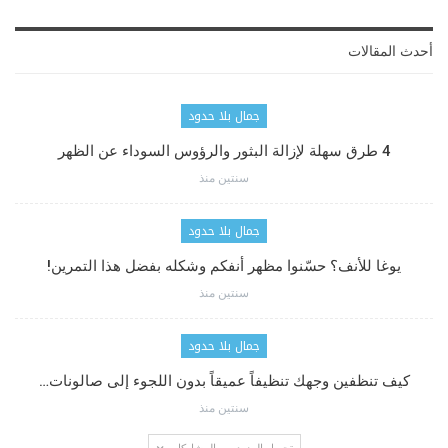
أحدث المقالات
جمال بلا حدود
4 طرق سهلة لإزالة البثور والرؤوس السوداء عن الظهر
سنتين منذ
جمال بلا حدود
يوغا للأنف؟ حسّنوا مظهر أنفكم وشكله بفضل هذا التمرين!
سنتين منذ
جمال بلا حدود
كيف تنظفين وجهك تنظيفاً عميقاً بدون اللجوء إلى صالونات…
سنتين منذ