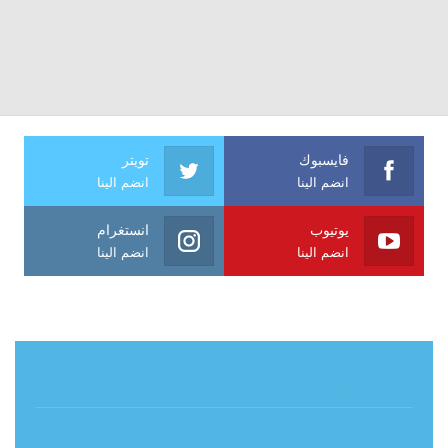
فايسبوك
تويتر
انضم الينا
انضم الينا
يوتيوب
انستغرام
انضم الينا
انضم الينا
حول آي فراشة