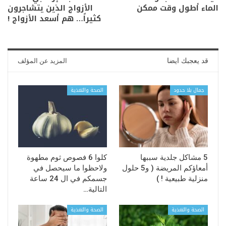
الماء أطول وقت ممكن
الأزواج الذين يتشاجرون
كثيراً… هم أسعد الأزواج !
قد يعجبك ايضا
المزيد عن المؤلف
جمال بلا حدود
الصحة والتغذية
5 مشاكل جلدية سببها
كلوا 6 فصوص ثوم مطهوة
أمعاؤكم المريضة ( و5 حلول
ولاحظوا ما سيحصل في
منزلية طبيعية ! )
جسمكم في ال 24 ساعة
التالية…
الصحة والتغذية
الصحة والتغذية