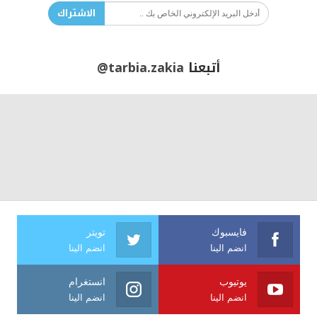
الاشتراك
أتبعنا
@tarbia.zakia
فايسبوك
تويتر
انضم الينا
انضم الينا
يوتيوب
انستغرام
انضم الينا
انضم الينا