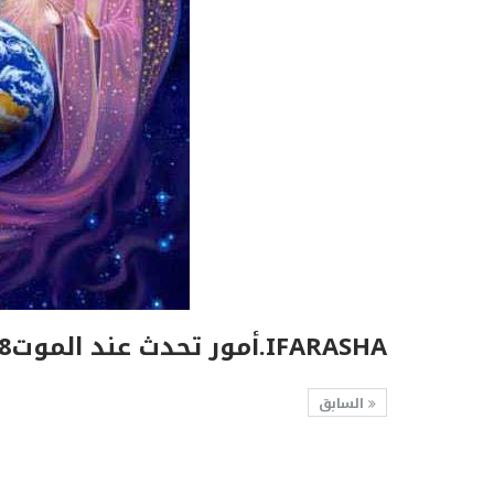
IFARASHA.أمور تحدث عند الموت8
السابق