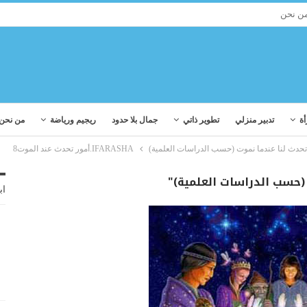
ن نحن
أة
تدبير منزلي
تطوير ذاتي
جمال بلا حدود
ريجيم ورياضة
من نحن
IFARASHA.أمور تحدث عند الموت8
اب