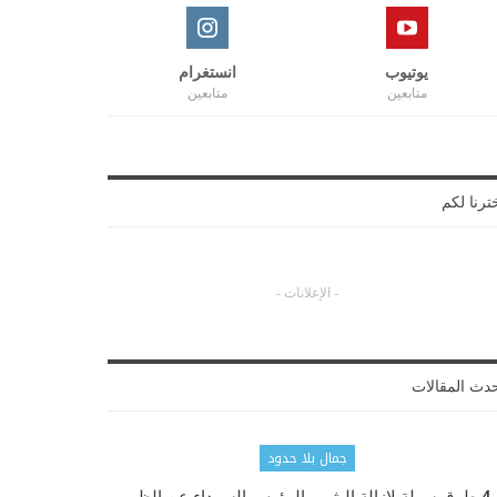
يوتيوب
انستغرام
متابعين
متابعين
ترنا لكم
- الإعلانات -
دث المقالات
جمال بلا حدود