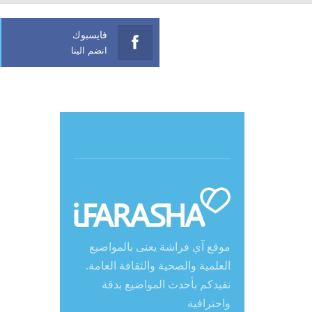
فايسبوك
انضم الينا
حول آي فراشة
موقع آي فراشة يعنى بالمواضيع
العلمية والصحية والثقافة العامة.
نفيدكم بأحدث المواضيع بدقة
واحترافية