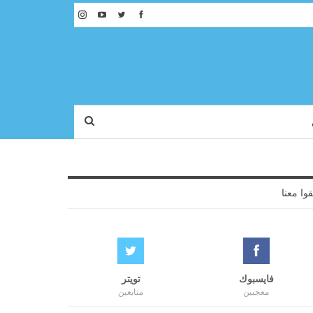
قوا معنا
فايسبوك
تويتر
معجبين
متابعين