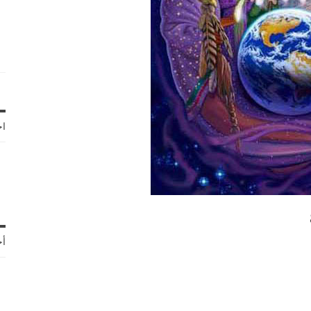
اخ
أح