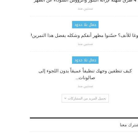
4 طرق سهلة لإزالة البثور والرؤوس السوداء عن الظهر
سنتين منذ
جمال بلا حدود
وغا للأنف؟ حسّنوا مظهر أنفكم وشكله بفضل هذا التمرين!
سنتين منذ
جمال بلا حدود
كيف تنظفين وجهك تنظيفاً عميقاً بدون اللجوء إلى
صالونات…
سنتين منذ
تحميل المزيد من المشاركات
ترك معنا