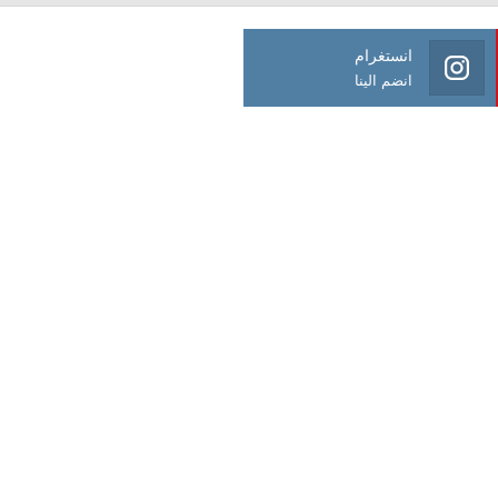
انستغرام
انضم الينا