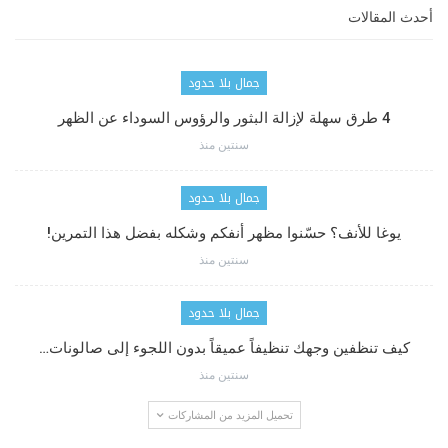
أحدث المقالات
جمال بلا حدود
4 طرق سهلة لإزالة البثور والرؤوس السوداء عن الظهر
سنتين منذ
جمال بلا حدود
يوغا للأنف؟ حسّنوا مظهر أنفكم وشكله بفضل هذا التمرين!
سنتين منذ
جمال بلا حدود
كيف تنظفين وجهك تنظيفاً عميقاً بدون اللجوء إلى صالونات…
سنتين منذ
تحميل المزيد من المشاركات