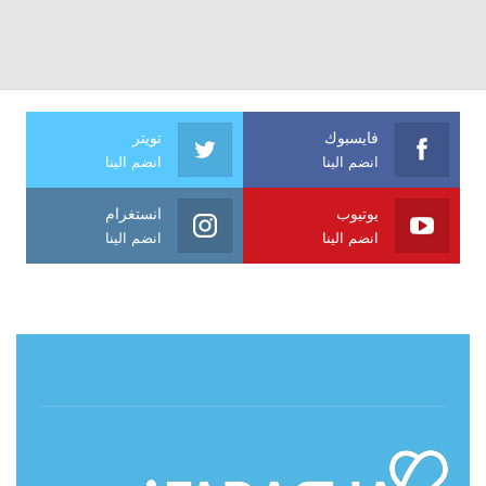
فايسبوك
تويتر
انضم الينا
انضم الينا
يوتيوب
انستغرام
انضم الينا
انضم الينا
حول آي فراشة