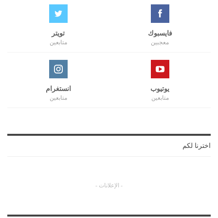
فايسبوك
تويتر
معجبين
متابعين
يوتيوب
انستغرام
متابعين
متابعين
اخترنا لكم
- الإعلانات -