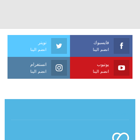
فايسبوك
تويتر
انضم الينا
انضم الينا
يوتيوب
انستغرام
انضم الينا
انضم الينا
حول آي فراشة