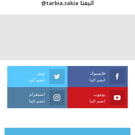
أتبعنا
@tarbia.zakia
فايسبوك
تويتر
انضم الينا
انضم الينا
يوتيوب
انستغرام
انضم الينا
انضم الينا