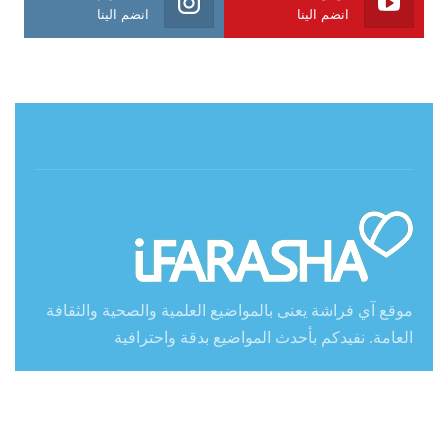
انضم الينا
انضم الينا
حول آي فراشة
موقع آي فراشة يعنى بالمواضيع العلمية والصحية والثقافة
العامة. نفيدكم بأحدث المواضيع بدقة واحترافية