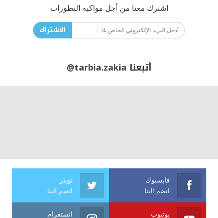
اشترك معنا من أجل مواكبة التطورات
الاشتراك
أتبعنا
@tarbia.zakia
فايسبوك
تويتر
انضم الينا
انضم الينا
يوتيوب
انستغرام