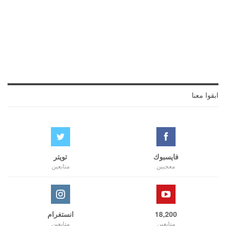
ابقوا معنا
فايسبوك
تويتر
معجبين
متابعين
18,200
انستغرام
متابعين
متابعين