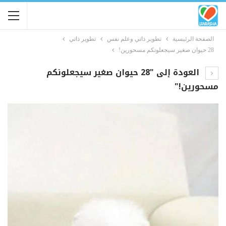
الصفحة الرئيسية
تطوير ذاتي وعلم نفس
تطوير ذاتي
28 حيوان صغير سيجعلونكم مسحورين!
العودة إلى "28 حيوان صغير سيجعلونكم
مسحورين!"