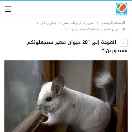
الصفحة الرئيسية
تطوير ذاتي وعلم نفس
تطوير ذاتي
28 حيوان صغير سيجعلونكم مسحورين!
العودة إلى "28 حيوان صغير سيجعلونكم
مسحورين!"