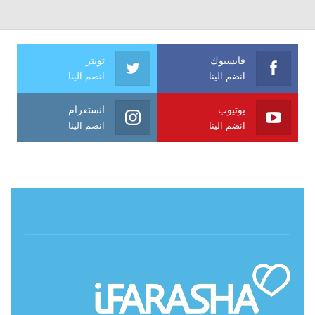
فايسبوك
تويتر
انضم الينا
انضم الينا
يوتيوب
انستغرام
انضم الينا
انضم الينا
حول آي فراشة