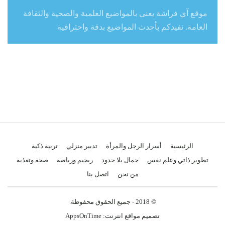
موقع آي فراشة يعنى بالمواضيع العلمية والصحية والثقافة
العامة. نفيدكم بأحدث المواضيع بدقة واحترافية
الرئيسية
أسرار الرجل والمرأة
تدبير منزلي
تربية ذكية
تطوير ذاتي وعلم نفس
جمال بلا حدود
ريجيم ورياضة
صحة وتغذية
من نحن
اتصل بنا
© 2018 - جميع الحقوق محفوظة.
تصميم مواقع انترنت:
AppsOnTime