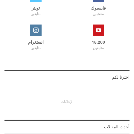
فايسبوك
تويتر
معجبين
متابعين
18,200
انستغرام
متابعين
متابعين
اخترنا لكم
- الإعلانات -
أحدث المقالات