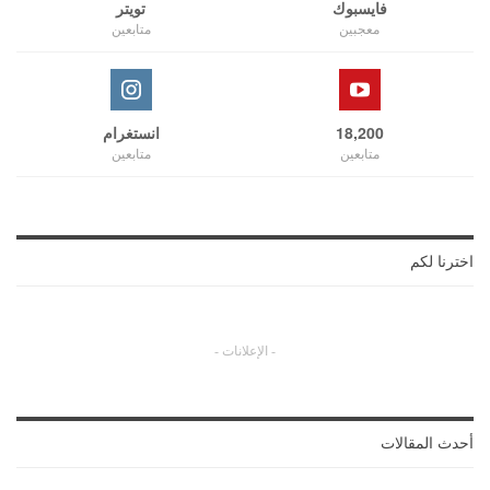
فايسبوك
تويتر
معجبين
متابعين
18,200
انستغرام
متابعين
متابعين
اخترنا لكم
- الإعلانات -
أحدث المقالات