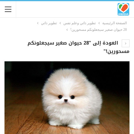
الصفحة الرئيسية
تطوير ذاتي وعلم نفس
تطوير ذاتي
28 حيوان صغير سيجعلونكم مسحورين!
العودة إلى "28 حيوان صغير سيجعلونكم
مسحورين!"