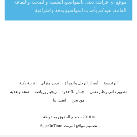
موقع آي فراشة يعنى بالمواضيع العلمية والصحية والثقافة
العامة. نفيدكم بأحدث المواضيع بدقة واحترافية
الرئيسية
أسرار الرجل والمرأة
تدبير منزلي
تربية ذكية
تطوير ذاتي وعلم نفس
جمال بلا حدود
ريجيم ورياضة
صحة وتغذية
من نحن
اتصل بنا
© 2018 - جميع الحقوق محفوظة.
تصميم مواقع انترنت:
AppsOnTime