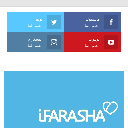
فايسبوك
تويتر
انضم الينا
انضم الينا
يوتيوب
انستغرام
انضم الينا
انضم الينا
حول آي فراشة