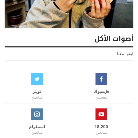
أصوات الأكل
ابقوا معنا
فايسبوك
تويتر
معجبين
متابعين
18,200
انستغرام
متابعين
متابعين