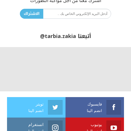
اشترك معنا من أجل مواكبة التطورات
الاشتراك
أتبعنا
@tarbia.zakia
فايسبوك
تويتر
انضم الينا
انضم الينا
يوتيوب
انستغرام
انضم الينا
انضم الينا