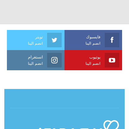
فايسبوك
تويتر
انضم الينا
انضم الينا
يوتيوب
انستغرام
انضم الينا
انضم الينا
حول آي فراشة