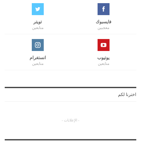
فايسبوك
تويتر
معجبين
متابعين
يوتيوب
انستغرام
متابعين
متابعين
اخترنا لكم
- الإعلانات -