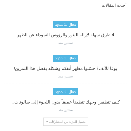
أحدث المقالات
جمال بلا حدود
4 طرق سهلة لإزالة البثور والرؤوس السوداء عن الظهر
سنتين منذ
جمال بلا حدود
يوغا للأنف؟ حسّنوا مظهر أنفكم وشكله بفضل هذا التمرين!
سنتين منذ
جمال بلا حدود
كيف تنظفين وجهك تنظيفاً عميقاً بدون اللجوء إلى صالونات…
سنتين منذ
تحميل المزيد من المشاركات