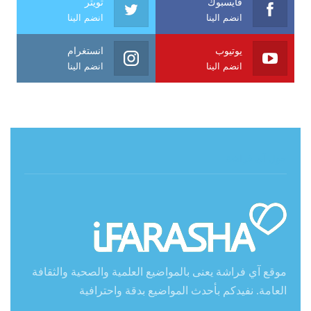
فايسبوك
تويتر
انضم الينا
انضم الينا
يوتيوب
انستغرام
انضم الينا
انضم الينا
حول آي فراشة
موقع آي فراشة يعنى بالمواضيع العلمية والصحية والثقافة
العامة. نفيدكم بأحدث المواضيع بدقة واحترافية