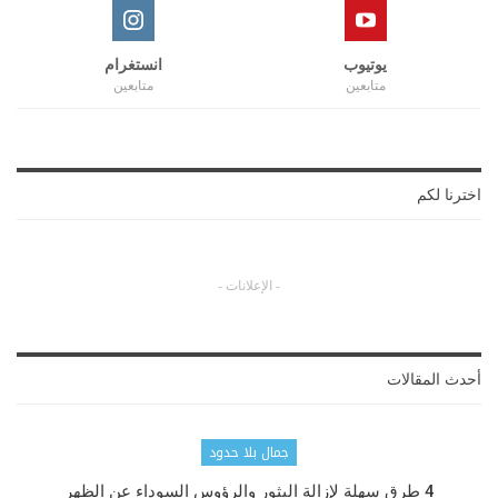
يوتيوب
انستغرام
متابعين
متابعين
اخترنا لكم
- الإعلانات -
أحدث المقالات
جمال بلا حدود
4 طرق سهلة لإزالة البثور والرؤوس السوداء عن الظهر