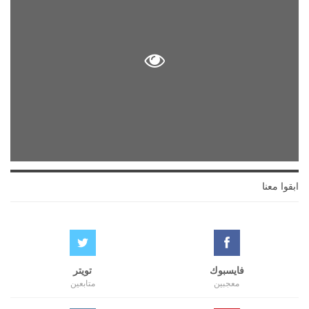
ابقوا معنا
فايسبوك
تويتر
معجبين
متابعين