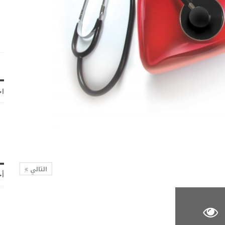
اخ
التالي
أح