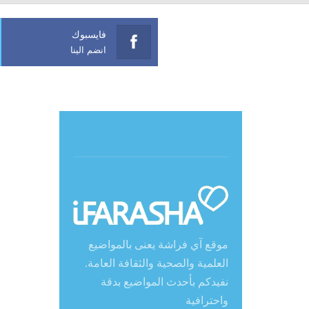
فايسبوك
انضم الينا
حول آي فراشة
موقع آي فراشة يعنى بالمواضيع
العلمية والصحية والثقافة العامة.
نفيدكم بأحدث المواضيع بدقة
واحترافية