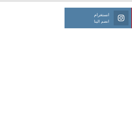
انستغرام
انضم الينا