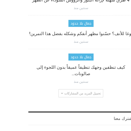
4 طرق سهلة لإزالة البثور والرؤوس السوداء عن الظهر
سنتين منذ
جمال بلا حدود
وغا للأنف؟ حسّنوا مظهر أنفكم وشكله بفضل هذا التمرين!
سنتين منذ
جمال بلا حدود
كيف تنظفين وجهك تنظيفاً عميقاً بدون اللجوء إلى
صالونات…
سنتين منذ
تحميل المزيد من المشاركات
ترك معنا