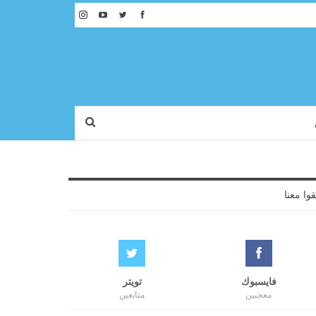
قوا معنا
فايسبوك
تويتر
معجبين
متابعين