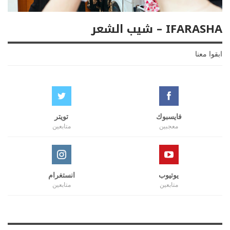
IFARASHA – شيب الشعر
ابقوا معنا
فايسبوك
تويتر
معجبين
متابعين
يوتيوب
انستغرام
متابعين
متابعين