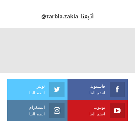
أتبعنا
@tarbia.zakia
فايسبوك
تويتر
انضم الينا
انضم الينا
يوتيوب
انستغرام
انضم الينا
انضم الينا