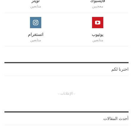
فايسبوك
تويتر
معجبين
متابعين
يوتيوب
انستغرام
متابعين
متابعين
اخترنا لكم
- الإعلانات -
أحدث المقالات