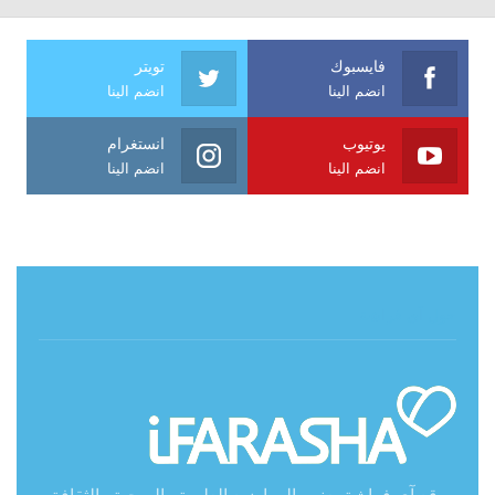
فايسبوك
تويتر
انضم الينا
انضم الينا
يوتيوب
انستغرام
انضم الينا
انضم الينا
حول آي فراشة