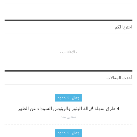
اخترنا لكم
- الإعلانات -
أحدث المقالات
جمال بلا حدود
4 طرق سهلة لإزالة البثور والرؤوس السوداء عن الظهر
سنتين منذ
جمال بلا حدود