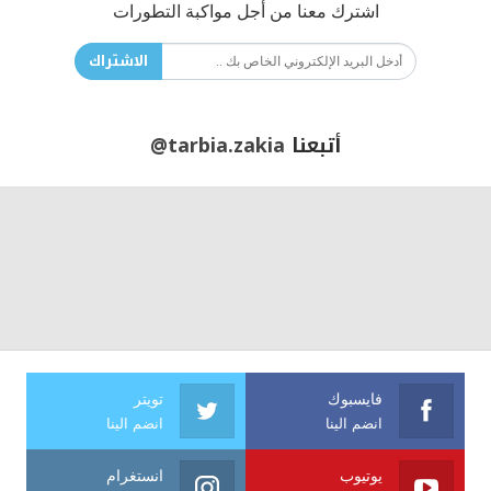
اشترك معنا من أجل مواكبة التطورات
الاشتراك
أتبعنا
@tarbia.zakia
فايسبوك
تويتر
انضم الينا
انضم الينا
يوتيوب
انستغرام