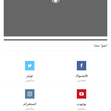
ابقوا معنا
فايسبوك
تويتر
معجبين
متابعين
يوتيوب
انستغرام
متابعين
متابعين