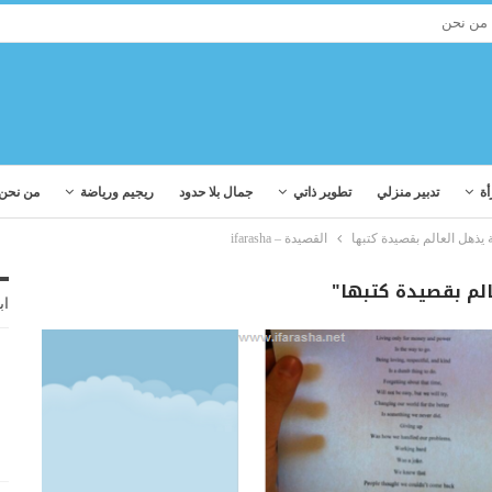
من نحن
أة
تدبير منزلي
تطوير ذاتي
جمال بلا حدود
ريجيم ورياضة
من نحن
القصيدة – ifarasha
اب