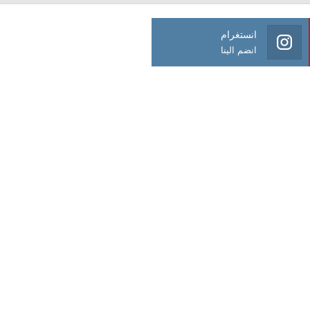
انستغرام
انضم الينا