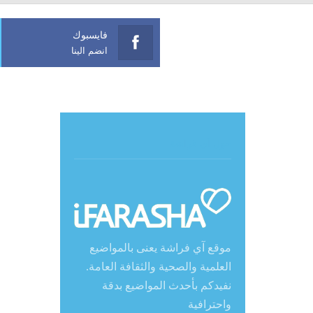
فايسبوك
انضم الينا
حول آي فراشة
موقع آي فراشة يعنى بالمواضيع
العلمية والصحية والثقافة العامة.
نفيدكم بأحدث المواضيع بدقة
واحترافية