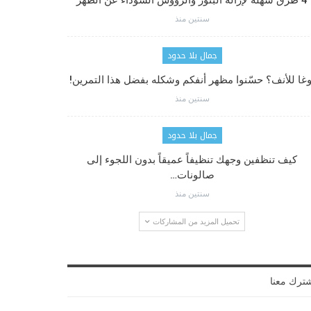
4 طرق سهلة لإزالة البثور والرؤوس السوداء عن الظهر
سنتين منذ
جمال بلا حدود
وغا للأنف؟ حسّنوا مظهر أنفكم وشكله بفضل هذا التمرين!
سنتين منذ
جمال بلا حدود
كيف تنظفين وجهك تنظيفاً عميقاً بدون اللجوء إلى
صالونات…
سنتين منذ
تحميل المزيد من المشاركات
ترك معنا