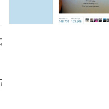
اخ
أح