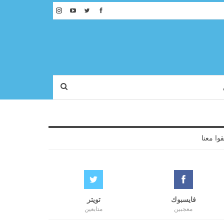
قوا معنا
فايسبوك
تويتر
معجبين
متابعين