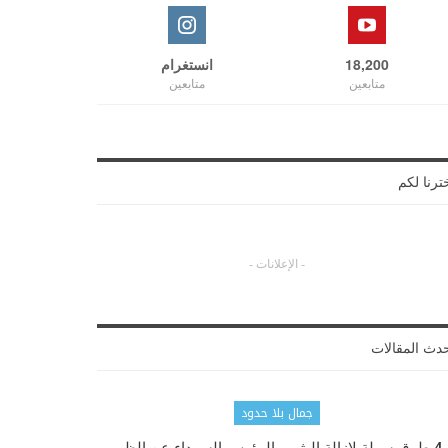
18,200
انستغرام
متابعين
متابعين
ترنا لكم
- الإعلانات -
دث المقالات
جمال بلا حدود