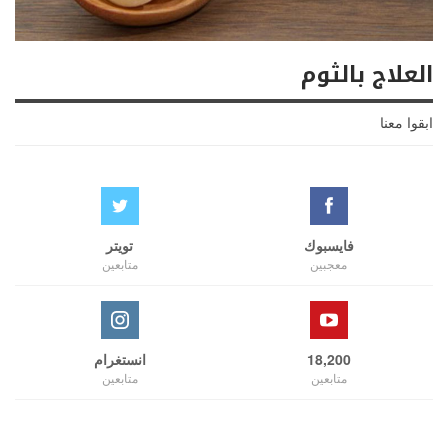
العلاج بالثوم
ابقوا معنا
فايسبوك
تويتر
معجبين
متابعين
18,200
انستغرام
متابعين
متابعين