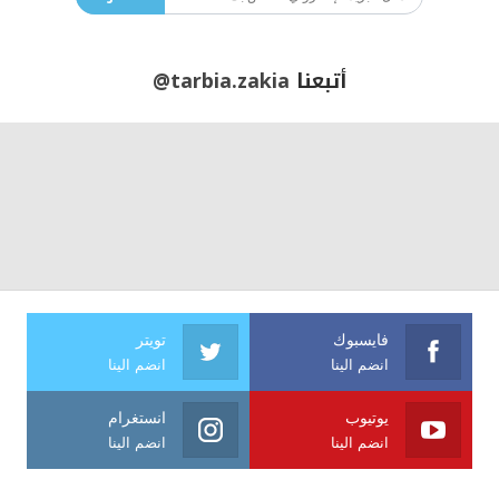
أتبعنا
@tarbia.zakia
فايسبوك
تويتر
انضم الينا
انضم الينا
يوتيوب
انستغرام
انضم الينا
انضم الينا