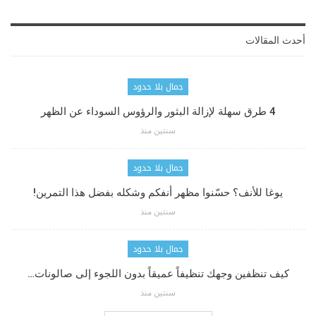
أحدث المقالات
جمال بلا حدود
4 طرق سهلة لإزالة البثور والرؤوس السوداء عن الظهر
سنتين منذ
جمال بلا حدود
يوغا للأنف؟ حسّنوا مظهر أنفكم وشكله بفضل هذا التمرين!
سنتين منذ
جمال بلا حدود
كيف تنظفين وجهك تنظيفاً عميقاً بدون اللجوء إلى صالونات…
سنتين منذ