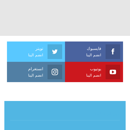
فايسبوك
تويتر
انضم الينا
انضم الينا
يوتيوب
انستغرام
انضم الينا
انضم الينا
حول آي فراشة