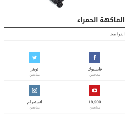
الفاكهة الحمراء
ابقوا معنا
فايسبوك
تويتر
معجبين
متابعين
18,200
انستغرام
متابعين
متابعين