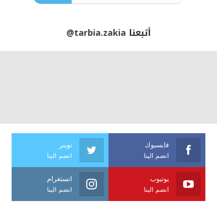
أتبعنا
@tarbia.zakia
فايسبوك
تويتر
انضم الينا
انضم الينا
يوتيوب
انستغرام
انضم الينا
انضم الينا