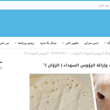
من نحن
أة
تدبير منزلي
تطوير ذاتي
جمال بلا حدود
ريجيم ورياضة
من نحن
الة الرؤوس السوداء ( الزؤان )
IFARASHA – الرؤوس السوداء 02
إزالة الرؤوس السوداء ( الزؤان )"
اب