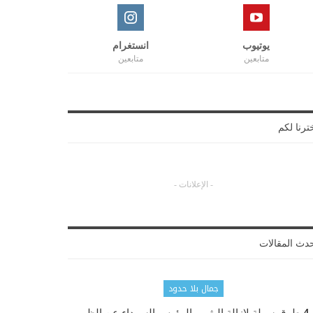
يوتيوب
انستغرام
متابعين
متابعين
ترنا لكم
- الإعلانات -
دث المقالات
جمال بلا حدود