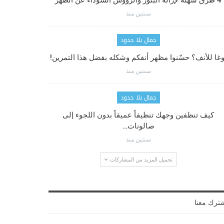
4 طرق سهلة لإزالة البثور والرؤوس السوداء عن الظهر
سنتين منذ
جمال بلا حدود
وغا للأنف؟ حسّنوا مظهر أنفكم وشكله بفضل هذا التمرين!
سنتين منذ
جمال بلا حدود
كيف تنظفين وجهك تنظيفاً عميقاً بدون اللجوء إلى
صالونات…
سنتين منذ
تحميل المزيد من المشاركات
ترك معنا