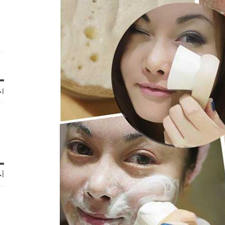
اخ
أح