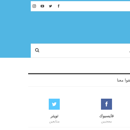
قوا معنا
فايسبوك
تويتر
معجبين
متابعين