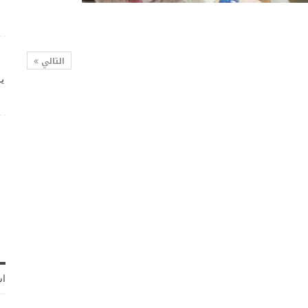
التالي
ي
اش