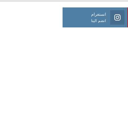
انستغرام
انضم الينا