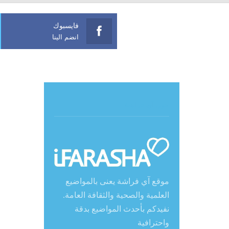
فايسبوك
انضم الينا
حول آي فراشة
موقع آي فراشة يعنى بالمواضيع
العلمية والصحية والثقافة العامة.
نفيدكم بأحدث المواضيع بدقة
واحترافية