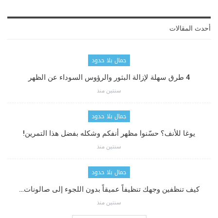
أحدث المقالات
جمال بلا حدود
4 طرق سهلة لإزالة البثور والرؤوس السوداء عن الظهر
سنتين منذ
جمال بلا حدود
يوغا للأنف؟ حسّنوا مظهر أنفكم وشكله بفضل هذا التمرين!
سنتين منذ
جمال بلا حدود
كيف تنظفين وجهك تنظيفاً عميقاً بدون اللجوء إلى صالونات…
سنتين منذ