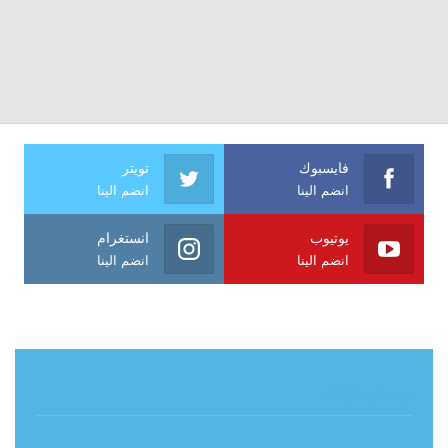
فايسبوك
تويتر
انضم الينا
انضم الينا
يوتيوب
انستغرام
انضم الينا
انضم الينا
حول آي فراشة