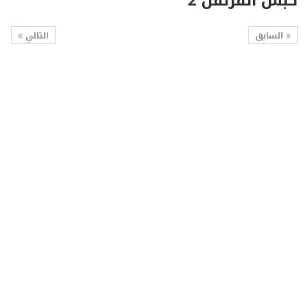
كبش القرنفل 2
السابق
التالي