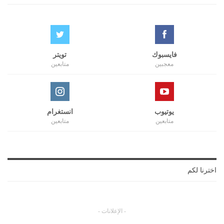
فايسبوك
تويتر
معجبين
متابعين
يوتيوب
انستغرام
متابعين
متابعين
اخترنا لكم
- الإعلانات -