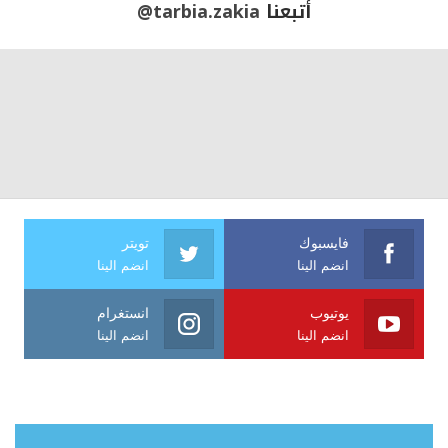
أتبعنا
@tarbia.zakia
فايسبوك
تويتر
انضم الينا
انضم الينا
يوتيوب
انستغرام
انضم الينا
انضم الينا