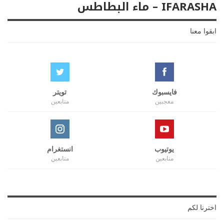
IFARASHA – ماء البطاطس
ابقوا معنا
فايسبوك
تويتر
معجبين
متابعين
يوتيوب
انستغرام
متابعين
متابعين
اخترنا لكم