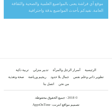
موقع آي فراشة يعنى بالمواضيع العلمية والصحية والثقافة
العامة. نفيدكم بأحدث المواضيع بدقة واحترافية
الرئيسية
أسرار الرجل والمرأة
تدبير منزلي
تربية ذكية
تطوير ذاتي وعلم نفس
جمال بلا حدود
ريجيم ورياضة
صحة وتغذية
من نحن
اتصل بنا
© 2018 - جميع الحقوق محفوظة.
تصميم مواقع انترنت:
AppsOnTime