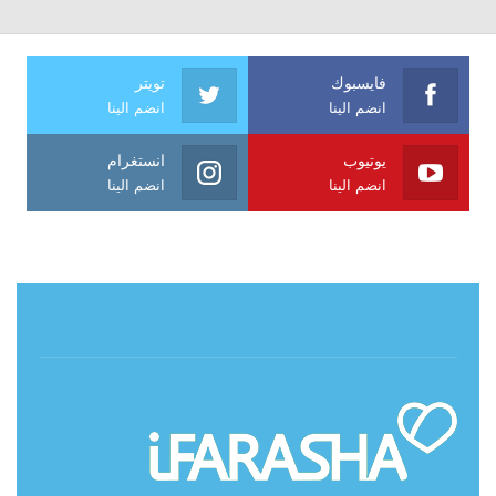
فايسبوك
تويتر
انضم الينا
انضم الينا
يوتيوب
انستغرام
انضم الينا
انضم الينا
حول آي فراشة