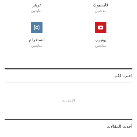
فايسبوك
تويتر
معجبين
متابعين
يوتيوب
انستغرام
متابعين
متابعين
اخترنا لكم
- الإعلانات -
أحدث المقالات