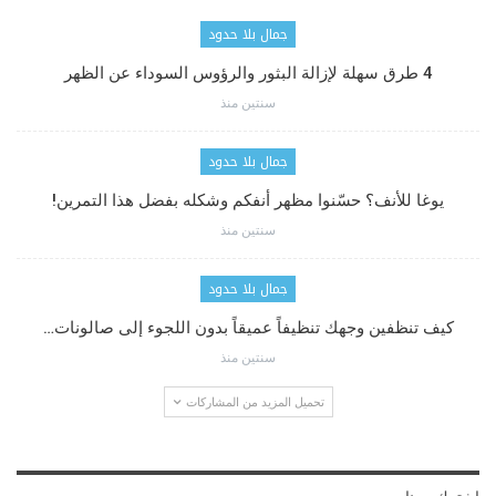
جمال بلا حدود
4 طرق سهلة لإزالة البثور والرؤوس السوداء عن الظهر
سنتين منذ
جمال بلا حدود
يوغا للأنف؟ حسّنوا مظهر أنفكم وشكله بفضل هذا التمرين!
سنتين منذ
جمال بلا حدود
كيف تنظفين وجهك تنظيفاً عميقاً بدون اللجوء إلى صالونات…
سنتين منذ
تحميل المزيد من المشاركات