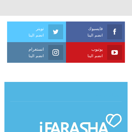
فايسبوك
تويتر
انضم الينا
انضم الينا
يوتيوب
انستغرام
انضم الينا
انضم الينا
حول آي فراشة