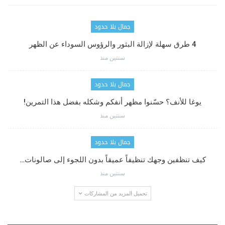
جمال بلا حدود
4 طرق سهلة لإزالة البثور والرؤوس السوداء عن الظهر
سنتين منذ
جمال بلا حدود
يوغا للأنف؟ حسّنوا مظهر أنفكم وشكله بفضل هذا التمرين!
سنتين منذ
جمال بلا حدود
كيف تنظفين وجهك تنظيفاً عميقاً بدون اللجوء إلى صالونات…
سنتين منذ
تحميل المزيد من المشاركات