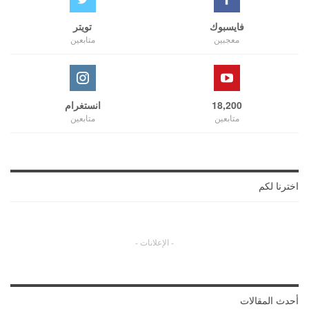
فايسبوك
تويتر
معجبين
متابعين
18,200
انستغرام
متابعين
متابعين
اخترنا لكم
- الإعلانات -
أحدث المقالات