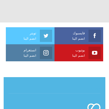
فايسبوك
تويتر
انضم الينا
انضم الينا
يوتيوب
انستغرام
انضم الينا
انضم الينا
حول آي فراشة