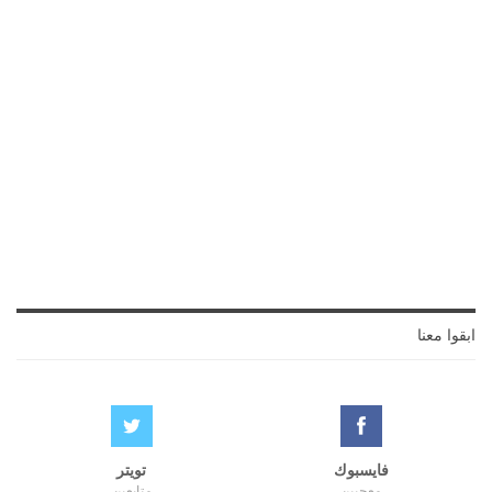
ابقوا معنا
فايسبوك
تويتر
معجبين
متابعين