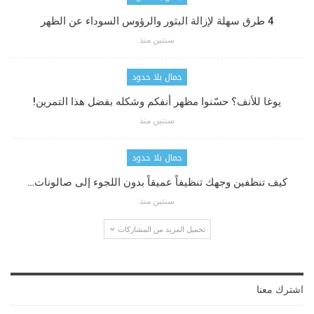
4 طرق سهلة لإزالة البثور والرؤوس السوداء عن الظهر
سنتين منذ
جمال بلا حدود
يوغا للأنف؟ حسّنوا مظهر أنفكم وشكله بفضل هذا التمرين!
سنتين منذ
جمال بلا حدود
كيف تنظفين وجهك تنظيفاً عميقاً بدون اللجوء إلى صالونات…
سنتين منذ
تحميل المزيد من المشاركات
اشترك معنا