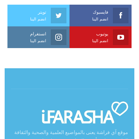
فايسبوك
تويتر
انضم الينا
انضم الينا
يوتيوب
انستغرام
انضم الينا
انضم الينا
حول آي فراشة
موقع آي فراشة يعنى بالمواضيع العلمية والصحية والثقافة