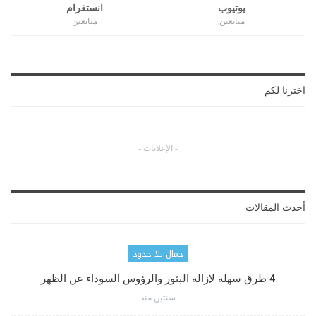
يوتيوب
انستغرام
متابعين
متابعين
اخترنا لكم
- الإعلانات -
أحدث المقالات
جمال بلا حدود
4 طرق سهلة لإزالة البثور والرؤوس السوداء عن الظهر
سنتين منذ