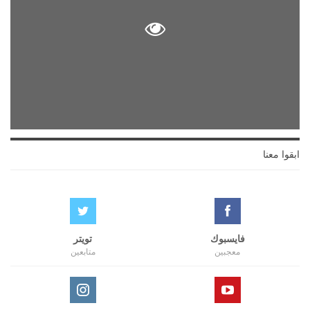
ابقوا معنا
فايسبوك
تويتر
معجبين
متابعين