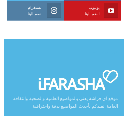
يوتيوب
انستغرام
انضم الينا
انضم الينا
حول آي فراشة
موقع آي فراشة يعنى بالمواضيع العلمية والصحية والثقافة
العامة. نفيدكم بأحدث المواضيع بدقة واحترافية