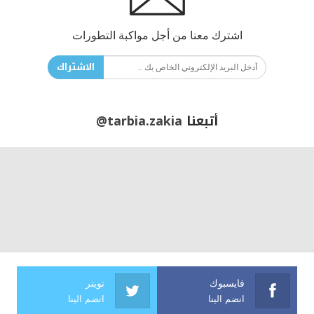
اشترك معنا من أجل مواكبة التطورات
الاشتراك
أتبعنا
@tarbia.zakia
فايسبوك
تويتر
انضم الينا
انضم الينا