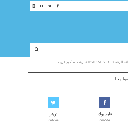
IFARASHA.تجربة هذه أمور غريبة
قوا معنا
فايسبوك
تويتر
معجبين
متابعين