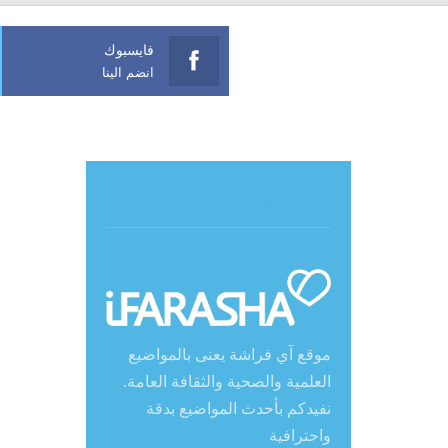
فايسبوك
انضم الينا
حول آي فراشة
موقع آي فراشة يعنى بالمواضيع
العلمية والصحية والثقافة العامة.
نفيدكم بأحدث المواضيع بدقة
واحترافية