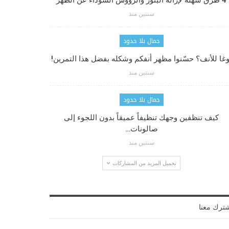
4 طرق سهلة لإزالة البثور والرؤوس السوداء عن الظهر
سنتين منذ
جمال بلا حدود
وغا للأنف؟ حسّنوا مظهر أنفكم وشكله بفضل هذا التمرين!
سنتين منذ
جمال بلا حدود
كيف تنظفين وجهك تنظيفاً عميقاً بدون اللجوء إلى
صالونات…
سنتين منذ
تحميل المزيد من المشاركات
ترك معنا