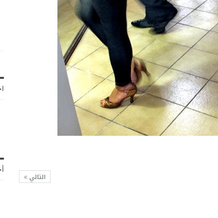
اخ
أح
التالي