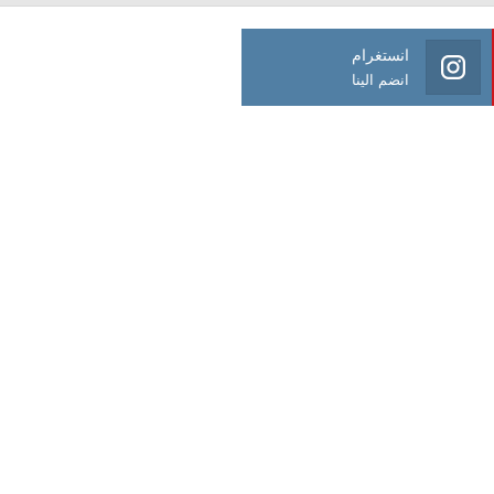
انستغرام
انضم الينا