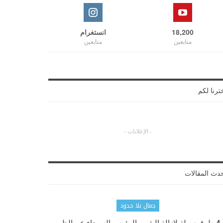
18,200
انستغرام
متابعين
متابعين
ترنا لكم
- الإعلانات -
دث المقالات
جمال بلا حدود