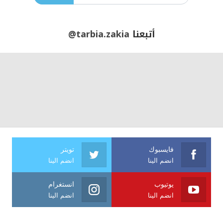
أتبعنا
@tarbia.zakia
فايسبوك
تويتر
انضم الينا
انضم الينا
يوتيوب
انستغرام
انضم الينا
انضم الينا