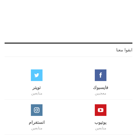
ابقوا معنا
فايسبوك
تويتر
معجبين
متابعين
يوتيوب
انستغرام
متابعين
متابعين