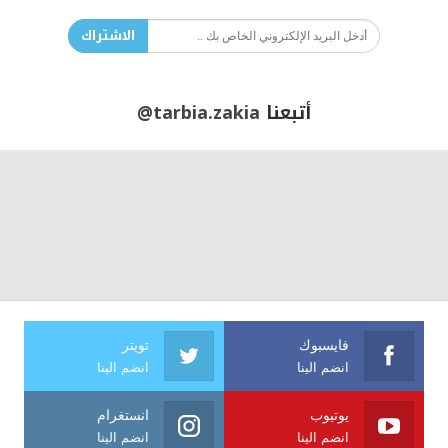
الاشتراك
أتبعنا
@tarbia.zakia
فايسبوك
تويتر
انضم الينا
انضم الينا
يوتيوب
انستغرام
انضم الينا
انضم الينا