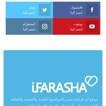
فايسبوك
تويتر
انضم الينا
انضم الينا
يوتيوب
انستغرام
انضم الينا
انضم الينا
حول آي فراشة
موقع آي فراشة يعنى بالمواضيع العلمية والصحية والثقافة
العامة. نفيدكم بأحدث المواضيع بدقة واحترافية