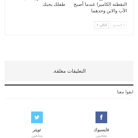
التقطته الكاميرا عندما أصبح
طفلك يحبك
الأب والابن وحدهما
السابق
التالي
التعليقات مغلقة.
ابقوا معنا
فايسبوك
تويتر
معجبين
متابعين