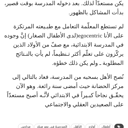
يكن مستعدّاً لذلك. بعد دخوله المدرسة بوقت قصير،
بدأت المشاكل بالظهور.
لم تستطع المعلّمة التعامل مع طبـيعته المرتكزة
على الأنا egocentric(لدى الأطفال الصغار) إنَّ وجوده
في المدرسة الابتدائية، مع صفّ من الأولاد الذين
يركّزون على تعلّم أكثر تـنظيماً، لم يأتِ بالنـتائج
المطلوبة ـ ولم يكن ذلك خطؤه.
نُصح الأهل بسحبه من المدرسة، فعاد بالتالي إلى
مركز الحضانة حيث أمضى سنة رائعة. وهو الآن
يحقّـق نجاحاً كبـيراً في الابتدائي لأنَّـه أصبح مستعدّاً
على الصعيدين العقلي والاجتماعي
أطفال
أولاد
الأهل
المدرسة في عمر مبكر
مدارس