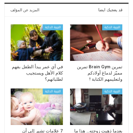
قد يعجبك ايضا
المزيد عن المؤلف
التربية الذكية
التربية الذكية
تمرين Brain Gym تمرين
في أي عمر يبدأ الطفل بفهم
مميّز لدماغ أولادكم
كلام الأهل ويستجيب
ولتعليمهم الكتابة !
لطلباتهم؟
التربية الذكية
التربية الذكية
بعدما ذهبت زوجته… هذا ما
7 علامات تشير إلى أن