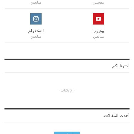
معجبين
متابعين
يوتيوب
انستغرام
متابعين
متابعين
اخترنا لكم
- الإعلانات -
أحدث المقالات