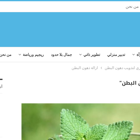
من نحن
أة
تدبير منزلي
تطوير ذاتي
جمال بلا حدود
ريجيم ورياضة
من نحن
لتذويب دهون البطن
ازالة ذهون البطن
 البطن"
اب