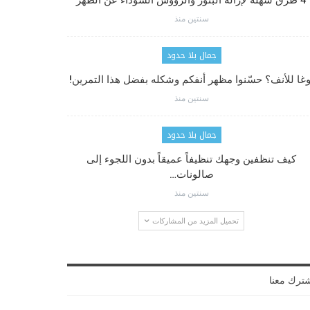
4 طرق سهلة لإزالة البثور والرؤوس السوداء عن الظهر
سنتين منذ
جمال بلا حدود
وغا للأنف؟ حسّنوا مظهر أنفكم وشكله بفضل هذا التمرين!
سنتين منذ
جمال بلا حدود
كيف تنظفين وجهك تنظيفاً عميقاً بدون اللجوء إلى
صالونات…
سنتين منذ
تحميل المزيد من المشاركات
ترك معنا