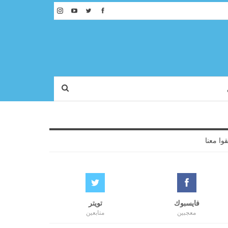
قوا معنا
فايسبوك
تويتر
معجبين
متابعين