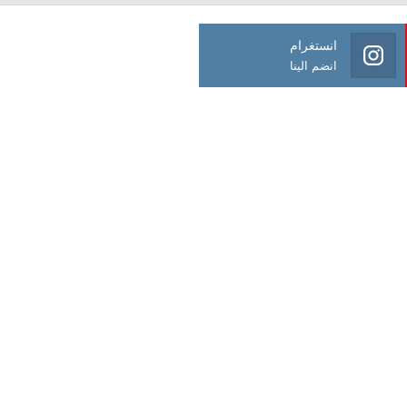
انستغرام
انضم الينا