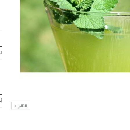
اخ
أح
التالي