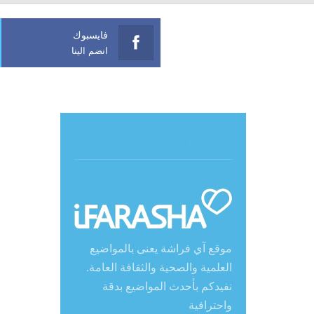
فايسبوك
انضم الينا
حول آي فراشة
موقع آي فراشة يعنى بالمواضيع
العلمية والصحية والثقافة العامة.
نفيدكم بأحدث المواضيع بدقة
واحترافية