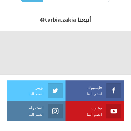
أتبعنا
@tarbia.zakia
فايسبوك
تويتر
انضم الينا
انضم الينا
يوتيوب
انستغرام
انضم الينا
انضم الينا