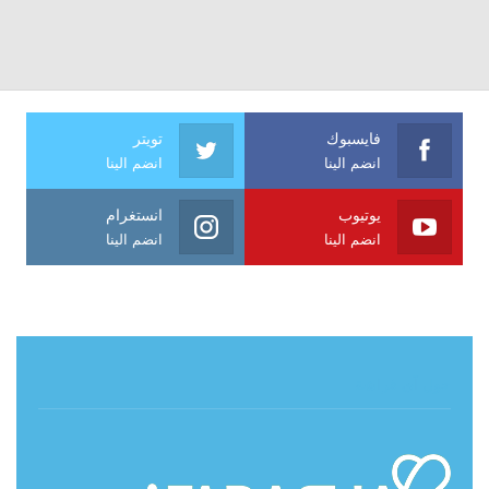
فايسبوك
تويتر
انضم الينا
انضم الينا
يوتيوب
انستغرام
انضم الينا
انضم الينا
حول آي فراشة