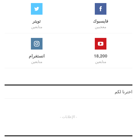
فايسبوك
تويتر
معجبين
متابعين
18,200
انستغرام
متابعين
متابعين
اخترنا لكم
- الإعلانات -