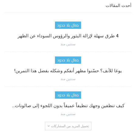
أحدث المقالات
جمال بلا حدود
4 طرق سهلة لإزالة البثور والرؤوس السوداء عن الظهر
سنتين منذ
جمال بلا حدود
يوغا للأنف؟ حسّنوا مظهر أنفكم وشكله بفضل هذا التمرين!
سنتين منذ
جمال بلا حدود
كيف تنظفين وجهك تنظيفاً عميقاً بدون اللجوء إلى صالونات…
سنتين منذ
تحميل المزيد من المشاركات