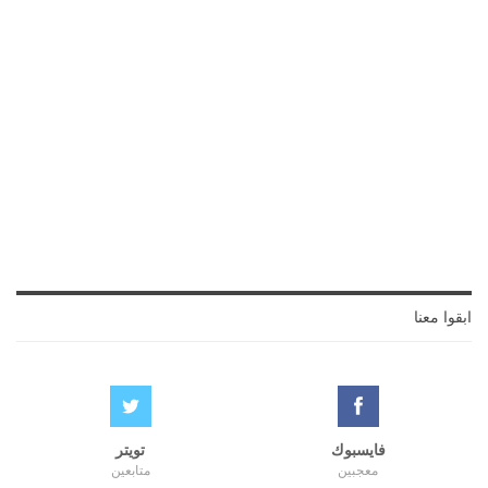
ابقوا معنا
فايسبوك
تويتر
معجبين
متابعين