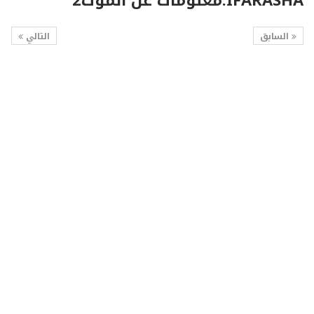
IFARASHA.معلومات عن الموت2
السابق
التالي