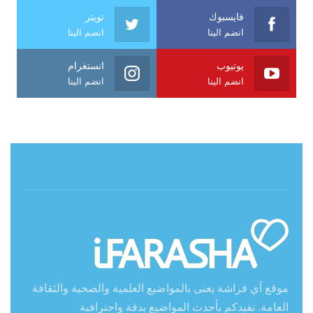
فايسبوك
تويتر
انضم الينا
انضم الينا
يوتيوب
انستغرام
انضم الينا
انضم الينا
حول آي فراشة
موقع آي فراشة يعنى بالمواضيع العلمية والصحية والثقافة
العامة. نفيدكم بأحدث المواضيع بدقة واحترافية