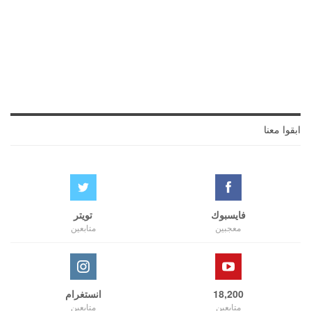
ابقوا معنا
فايسبوك
تويتر
معجبين
متابعين
18,200
انستغرام
متابعين
متابعين