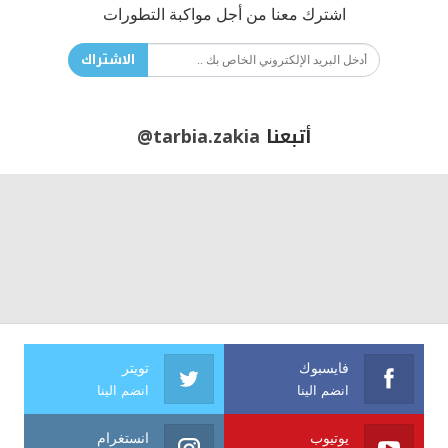
اشترك معنا من أجل مواكبة التطورات
الاشتراك
أتبعنا
@tarbia.zakia
فايسبوك
تويتر
انضم الينا
انضم الينا
يوتيوب
انستغرام