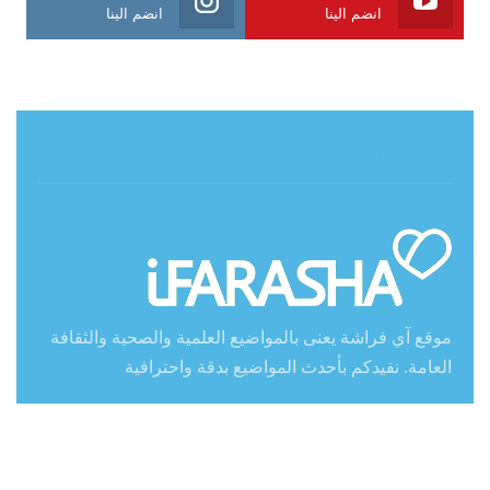
انضم الينا
انضم الينا
حول آي فراشة
موقع آي فراشة يعنى بالمواضيع العلمية والصحية والثقافة
العامة. نفيدكم بأحدث المواضيع بدقة واحترافية