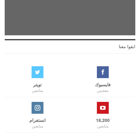
ابقوا معنا
فايسبوك
تويتر
معجبين
متابعين
18,200
انستغرام
متابعين
متابعين