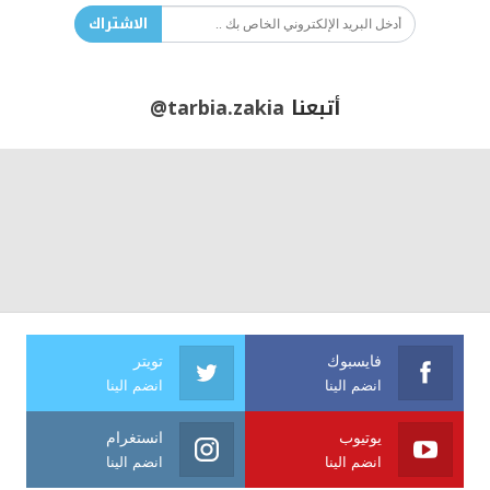
الاشتراك
أتبعنا
@tarbia.zakia
فايسبوك
تويتر
انضم الينا
انضم الينا
يوتيوب
انستغرام
انضم الينا
انضم الينا