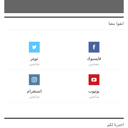
ابقوا معنا
فايسبوك
تويتر
معجبين
متابعين
يوتيوب
انستغرام
متابعين
متابعين
اخترنا لكم