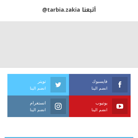
أتبعنا
@tarbia.zakia
فايسبوك
تويتر
انضم الينا
انضم الينا
يوتيوب
انستغرام
انضم الينا
انضم الينا