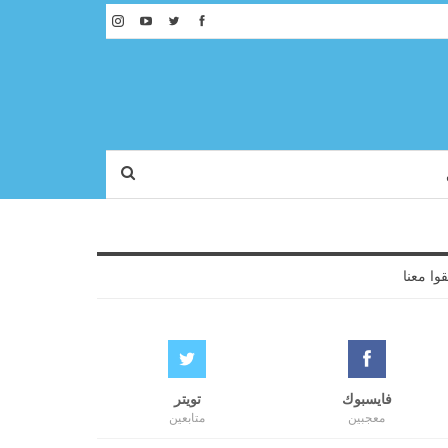
قوا معنا
فايسبوك
تويتر
معجبين
متابعين