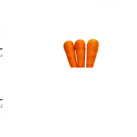
اخ
أح