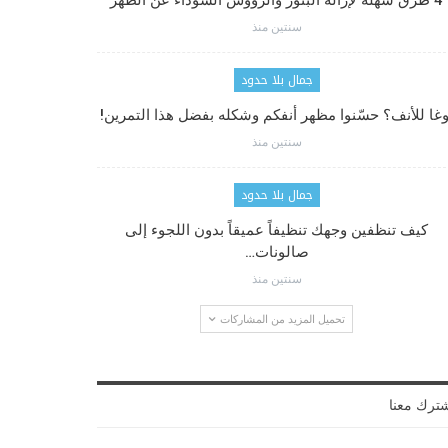
4 طرق سهلة لإزالة البثور والرؤوس السوداء عن الظهر
سنتين منذ
جمال بلا حدود
وغا للأنف؟ حسّنوا مظهر أنفكم وشكله بفضل هذا التمرين!
سنتين منذ
جمال بلا حدود
كيف تنظفين وجهك تنظيفاً عميقاً بدون اللجوء إلى
صالونات…
سنتين منذ
تحميل المزيد من المشاركات
ترك معنا