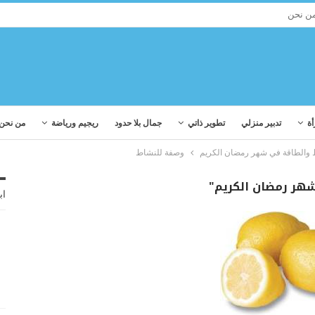
ن نحن
أة
تدبير منزلي
تطوير ذاتي
جمال بلا حدود
ريجيم ورياضة
من نحن
والطاقة في شهر رمضان الكريم
وصفة للنشاط
هر رمضان الكريم"
اب