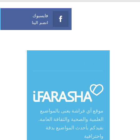
فايسبوك
انضم الينا
حول آي فراشة
موقع آي فراشة يعنى بالمواضيع
العلمية والصحية والثقافة العامة.
نفيدكم بأحدث المواضيع بدقة
واحترافية