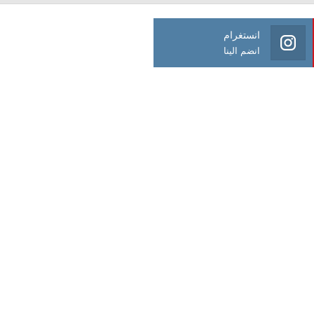
انستغرام
انضم الينا