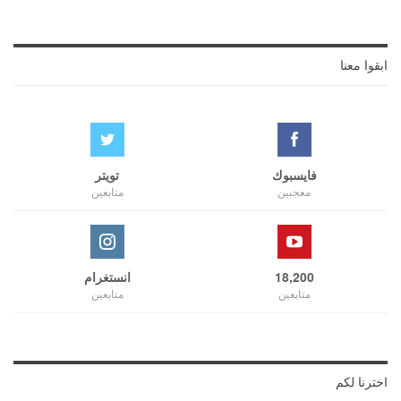
ابقوا معنا
فايسبوك
تويتر
معجبين
متابعين
18,200
انستغرام
متابعين
متابعين
اخترنا لكم