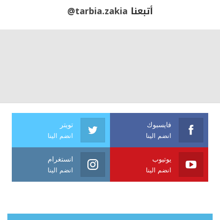
أتبعنا
@tarbia.zakia
فايسبوك
تويتر
انضم الينا
انضم الينا
يوتيوب
انستغرام
انضم الينا
انضم الينا