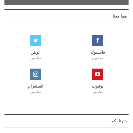
ابقوا معنا
فايسبوك
تويتر
معجبين
متابعين
يوتيوب
انستغرام
متابعين
متابعين
اخترنا لكم