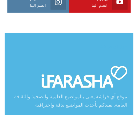
انضم الينا
انضم الينا
حول آي فراشة
موقع آي فراشة يعنى بالمواضيع العلمية والصحية والثقافة
العامة. نفيدكم بأحدث المواضيع بدقة واحترافية