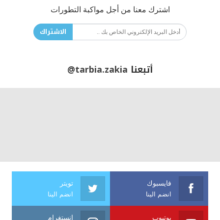
اشترك معنا من أجل مواكبة التطورات
الاشتراك
أتبعنا
@tarbia.zakia
فايسبوك
تويتر
انضم الينا
انضم الينا
يوتيوب
انستغرام