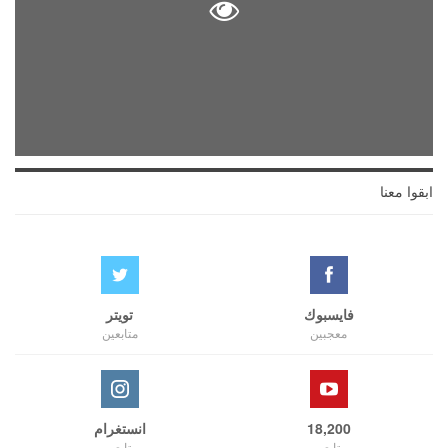
ابقوا معنا
فايسبوك
تويتر
معجبين
متابعين
18,200
انستغرام
متابعين
متابعين