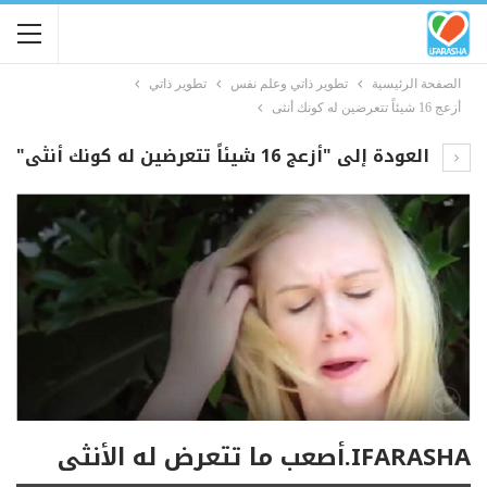
الصفحة الرئيسية
تطوير ذاتي وعلم نفس
تطوير ذاتي
أزعج 16 شيئاً تتعرضين له كونك أنثى
العودة إلى "أزعج 16 شيئاً تتعرضين له كونك أنثى"
IFARASHA.أصعب ما تتعرض له الأنثى