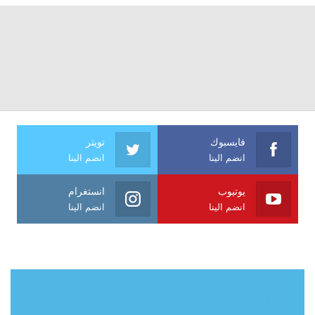
فايسبوك
تويتر
انضم الينا
انضم الينا
يوتيوب
انستغرام
انضم الينا
انضم الينا
حول آي فراشة