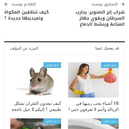
السابق بوست
القادم بوست
شراب إبَر الصنوبر: يحارب
كيف تنظفين المكواة
السرطان ويقوي جهاز
وتعيدينها جديدة ؟
المناعة وينشط الدماغ
قد يعجبك ايضا
المزيد عن المؤلف
تدبير منزلي
تدبير منزلي
10 أشياء يجب رميها في
كيف تبعدون الفئران بشكل
الزبالة وأنتم لا تعرفون حتى !
طبيعي ؟ إليكم 3 حيل ناجحة
تدبير منزلي
تدبير منزلي