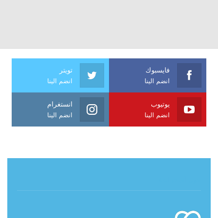
فايسبوك
تويتر
انضم الينا
انضم الينا
يوتيوب
انستغرام
انضم الينا
انضم الينا
حول آي فراشة