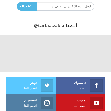
الاشتراك
أتبعنا
@tarbia.zakia
فايسبوك
تويتر
انضم الينا
انضم الينا
يوتيوب
انستغرام
انضم الينا
انضم الينا