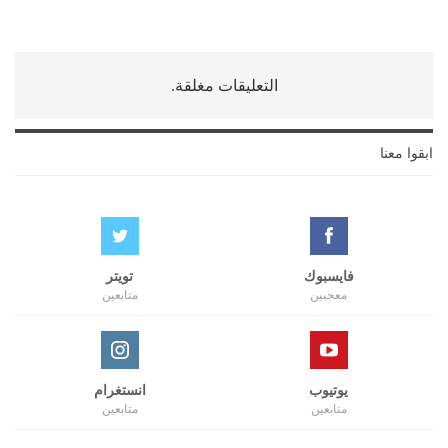
التعليقات مغلقة.
ابقوا معنا
فايسبوك
تويتر
معجبين
متابعين
يوتيوب
انستغرام
متابعين
متابعين