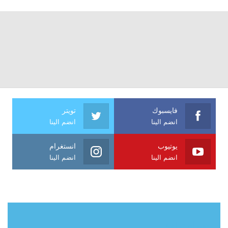
فايسبوك
تويتر
انضم الينا
انضم الينا
يوتيوب
انستغرام
انضم الينا
انضم الينا
حول آي فراشة