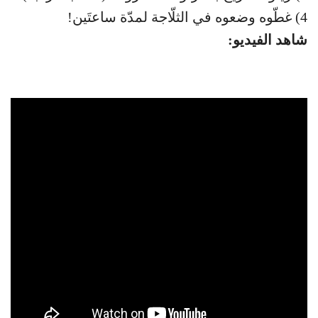
4) غطّوه وضعوه في الثلّاجة لمدّة ساعتَين!
شاهد الفيديو: