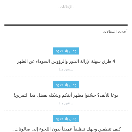
- الإعلانات -
أحدث المقالات
جمال بلا حدود
4 طرق سهلة لإزالة البثور والرؤوس السوداء عن الظهر
سنتين منذ
جمال بلا حدود
يوغا للأنف؟ حسّنوا مظهر أنفكم وشكله بفضل هذا التمرين!
سنتين منذ
جمال بلا حدود
كيف تنظفين وجهك تنظيفاً عميقاً بدون اللجوء إلى صالونات…