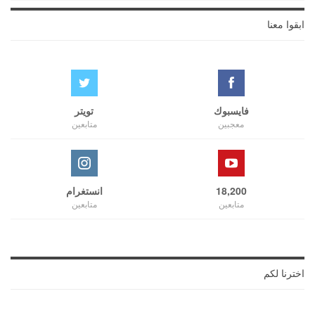
ابقوا معنا
فايسبوك
تويتر
معجبين
متابعين
18,200
انستغرام
متابعين
متابعين
اخترنا لكم