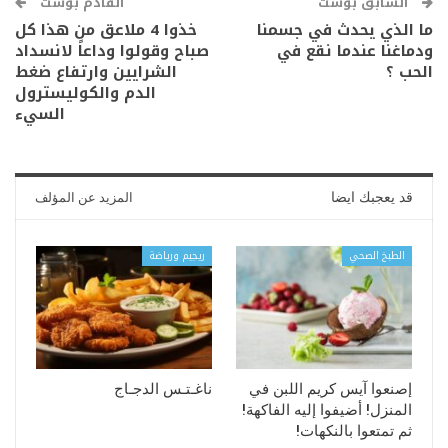
السابق بوست
القادم بوست
ما الذي يحدث في جسمنا
خذوا 4 ملاعق من هذا كل
ودماغنا عندما نقع في
صباح وقولوا وداعاً لانسداد
الحب ؟
الشرايين وارتفاع ضغط
الدم والكوليسترول
السيء
قد يعجبك ايضا
المزيد عن المؤلف
الطبخ الصحي
ريجيم ورياضة
إصنعوا آيس كريم اللبن في
ناغـتـس الدجـاج
المنزل! أضيفوا إليه الفاكهة!
ثم تمتعوا بالنكهات!