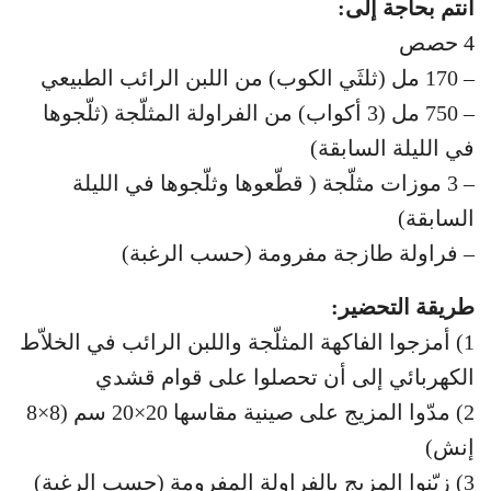
أنتم بحاجة إلى:
4 حصص
– 170 مل (ثلثَي الكوب) من اللبن الرائب الطبيعي
– 750 مل (3 أكواب) من الفراولة المثلّجة (ثلّجوها
في الليلة السابقة)
– 3 موزات مثلّجة ( قطّعوها وثلّجوها في الليلة
السابقة)
– فراولة طازجة مفرومة (حسب الرغبة)
طريقة التحضير:
1) أمزجوا الفاكهة المثلّجة واللبن الرائب في الخلاّط
الكهربائي إلى أن تحصلوا على قوام قشدي
2) مدّوا المزيج على صينية مقاسها 20×20 سم (8×8
إنش)
3) زيّنوا المزيج بالفراولة المفرومة (حسب الرغبة)